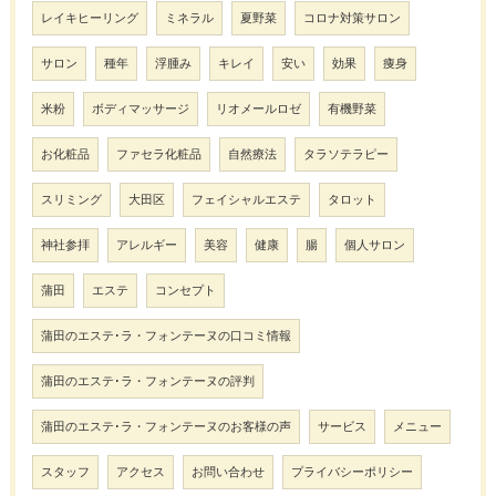
レイキヒーリング
ミネラル
夏野菜
コロナ対策サロン
サロン
種年
浮腫み
キレイ
安い
効果
痩身
米粉
ボディマッサージ
リオメールロゼ
有機野菜
お化粧品
ファセラ化粧品
自然療法
タラソテラピー
スリミング
大田区
フェイシャルエステ
タロット
神社参拝
アレルギー
美容
健康
腸
個人サロン
蒲田
エステ
コンセプト
蒲田のエステ･ラ・フォンテーヌの口コミ情報
蒲田のエステ･ラ・フォンテーヌの評判
蒲田のエステ･ラ・フォンテーヌのお客様の声
サービス
メニュー
スタッフ
アクセス
お問い合わせ
プライバシーポリシー