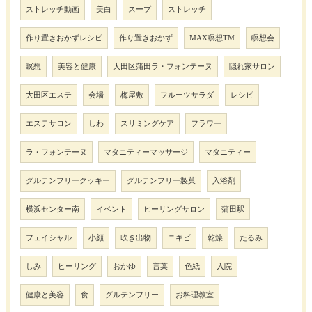
ストレッチ動画
美白
スープ
ストレッチ
作り置きおかずレシピ
作り置きおかず
MAX瞑想TM
瞑想会
瞑想
美容と健康
大田区蒲田ラ・フォンテーヌ
隠れ家サロン
大田区エステ
会場
梅屋敷
フルーツサラダ
レシピ
エステサロン
しわ
スリミングケア
フラワー
ラ・フォンテーヌ
マタニティーマッサージ
マタニティー
グルテンフリークッキー
グルテンフリー製菓
入浴剤
横浜センター南
イベント
ヒーリングサロン
蒲田駅
フェイシャル
小顔
吹き出物
ニキビ
乾燥
たるみ
しみ
ヒーリング
おかゆ
言葉
色紙
入院
健康と美容
食
グルテンフリー
お料理教室